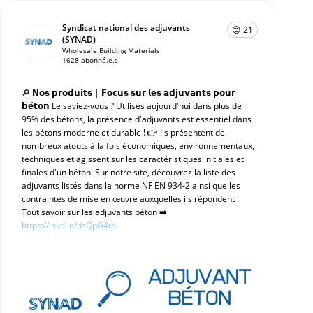
Syndicat national des adjuvants
😍 21
(SYNAD)
Wholesale Building Materials
1628 abonné.e.s
🔎 𝗡𝗼𝘀 𝗽𝗿𝗼𝗱𝘂𝗶𝘁𝘀 | 𝗙𝗼𝗰𝘂𝘀 𝘀𝘂𝗿 𝗹𝗲𝘀 𝗮𝗱𝗷𝘂𝘃𝗮𝗻𝘁𝘀 𝗽𝗼𝘂𝗿
𝗯𝗲́𝘁𝗼𝗻 Le saviez-vous ? Utilisés aujourd'hui dans plus de
95% des bétons, la présence d'adjuvants est essentiel dans
les bétons moderne et durable ! 👉 Ils présentent de
nombreux atouts à la fois économiques, environnementaux,
techniques et agissent sur les caractéristiques initiales et
finales d'un béton. Sur notre site, découvrez la liste des
adjuvants listés dans la norme NF EN 934-2 ainsi que les
contraintes de mise en œuvre auxquelles ils répondent !
Tout savoir sur les adjuvants béton ➡️
https://lnkd.in/dsQpG4th