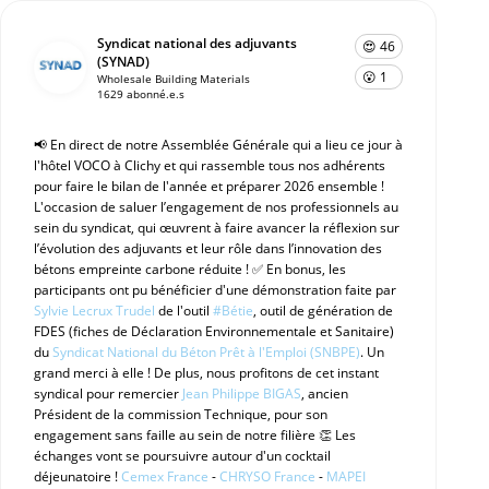
Syndicat national des adjuvants
😍 46
(SYNAD)
😮 1
Wholesale Building Materials
1629 abonné.e.s
📢 En direct de notre Assemblée Générale qui a lieu ce jour à
l'hôtel VOCO à Clichy et qui rassemble tous nos adhérents
pour faire le bilan de l'année et préparer 2026 ensemble !
L'occasion de saluer l’engagement de nos professionnels au
sein du syndicat, qui œuvrent à faire avancer la réflexion sur
l’évolution des adjuvants et leur rôle dans l’innovation des
bétons empreinte carbone réduite ! ✅ En bonus, les
participants ont pu bénéficier d'une démonstration faite par
Sylvie Lecrux Trudel
de l'outil
#Bétie
, outil de génération de
FDES (fiches de Déclaration Environnementale et Sanitaire)
du
Syndicat National du Béton Prêt à l'Emploi (SNBPE)
. Un
grand merci à elle ! De plus, nous profitons de cet instant
syndical pour remercier
Jean Philippe BIGAS
, ancien
Président de la commission Technique, pour son
engagement sans faille au sein de notre filière 👏 Les
échanges vont se poursuivre autour d'un cocktail
déjeunatoire !
Cemex France
-
CHRYSO France
-
MAPEI