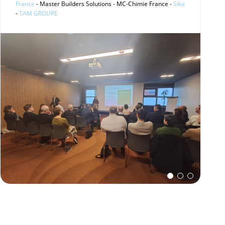
France
- Master Builders Solutions - MC-Chimie France -
Sika
-
TAM GROUPE