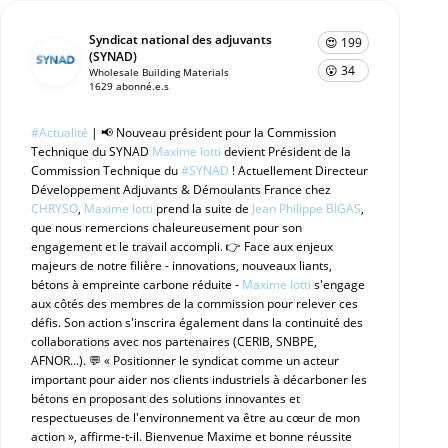
Syndicat national des adjuvants
😍 199
(SYNAD)
😮 34
Wholesale Building Materials
1629 abonné.e.s
#Actualité
| 📢 Nouveau président pour la Commission
Technique du SYNAD
Maxime Iotti
devient Président de la
Commission Technique du
#SYNAD
! Actuellement Directeur
Développement Adjuvants & Démoulants France chez
CHRYSO
,
Maxime Iotti
prend la suite de
Jean Philippe BIGAS
,
que nous remercions chaleureusement pour son
engagement et le travail accompli. 👉 Face aux enjeux
majeurs de notre filière - innovations, nouveaux liants,
bétons à empreinte carbone réduite -
Maxime Iotti
s'engage
aux côtés des membres de la commission pour relever ces
défis. Son action s'inscrira également dans la continuité des
collaborations avec nos partenaires (CERIB, SNBPE,
AFNOR...). 💬 « Positionner le syndicat comme un acteur
important pour aider nos clients industriels à décarboner les
bétons en proposant des solutions innovantes et
respectueuses de l'environnement va être au cœur de mon
action », affirme-t-il. Bienvenue Maxime et bonne réussite