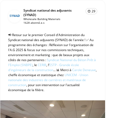
Syndicat national des adjuvants
😍 29
(SYNAD)
Wholesale Building Materials
1628 abonné.e.s
📢 Retour sur le premier Conseil d'Administration du
Syndicat national des adjuvants (SYNAD) de l'année ! ✅ Au
programme des échanges : Réflexion sur l'organisation de
l'A.G 2025 & focus sur nos commissions techniques,
environnement et marketing : que de beaux projets aux
côtés de nos partenaires :
Syndicat National du Béton Prêt à
l'Emploi (SNBPE)
, le
CERIB
, l’
ESTP - Grande école
d'ingénieurs de la construction
... 📊 Merci à
Carole Deneuve
,
cheffe économique et statistique chez
UNICEM - Union
nationale des industries de carrières et matériaux de
construction
, pour son intervention sur l'actualité
économique de la filière.