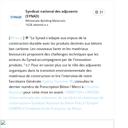
Syndicat national des adjuvants
😍 31
(SYNAD)
Wholesale Building Materials
1628 abonné.e.s
[
#Presse
] 💬 "Le Synad s'adapte aux enjeux de la
construction durable avec les produits destinés aux bétons
bas carbone. Les nouveaux liants et les matériaux
biosourcés proposent des challenges techniques que les
acteurs du Synad accompagnent par de l'innovation
produits. " 👉 Pour en savoir plus sur le rôle des adjuvants
organiques dans la transition environnementale des
matériaux de construction et lire l'interview de notre
Secrétaire Générale
Audrey Forestier 💬
, consultez le
dernier numéro de Prescription Béton ! Merci à
Christine
Raynaud
pour cette mise en avant.
CIMBETON
-
UNICEM -
Union nationale des industries de carrières et matériaux de
construction
-
Syndicat National du Béton Prêt à l'Emploi
(SNBPE)
-
Fondation Ecole Française du Béton