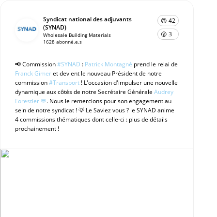
Syndicat national des adjuvants
😍 42
(SYNAD)
😮 3
Wholesale Building Materials
1628 abonné.e.s
📢 Commission
#SYNAD
:
Patrick Montagné
prend le relai de
Franck Gimer
et devient le nouveau Président de notre
commission
#Transport
! L'occasion d'impulser une nouvelle
dynamique aux côtés de notre Secrétaire Générale
Audrey
Forestier 💬
. Nous le remercions pour son engagement au
sein de notre syndicat ! 💡 Le Saviez vous ? le SYNAD anime
4 commissions thématiques dont celle-ci : plus de détails
prochainement !