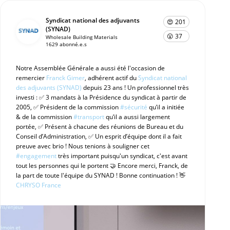
Syndicat national des adjuvants
😍 201
(SYNAD)
😮 37
Wholesale Building Materials
1629 abonné.e.s
Notre Assemblée Générale a aussi été l'occasion de
remercier
Franck Gimer
, adhérent actif du
Syndicat national
des adjuvants (SYNAD)
depuis 23 ans ! Un professionnel très
investi : ✅ 3 mandats à la Présidence du syndicat à partir de
2005, ✅ Président de la commission
#sécurité
qu’il a initiée
& de la commission
#transport
qu’il a aussi largement
portée, ✅ Présent à chacune des réunions de Bureau et du
Conseil d’Administration, ✅ Un esprit d’équipe dont il a fait
preuve avec brio ! Nous tenions à souligner cet
#engagement
très important puisqu'un syndicat, c'est avant
tout les personnes qui le portent 🤝 Encore merci, Franck, de
la part de toute l'équipe du SYNAD ! Bonne continuation ! 👋
CHRYSO France